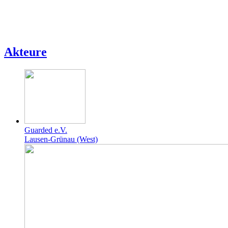
Akteure
Guarded e.V.
Lausen-Grünau (West)