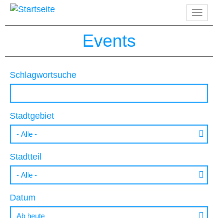
Direkt
Navig
zum
aktiv
Inhalt
Events
Schlagwortsuche
Stadtgebiet
Stadtteil
Datum