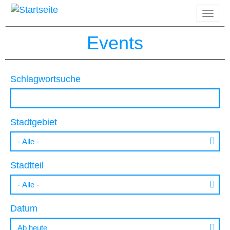
Direkt
Navig
zum
aktiv
Inhalt
Events
Schlagwortsuche
Stadtgebiet
Stadtteil
Datum