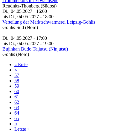
Trommelkurs für Erwachsene
Reudnitz-Thonberg (Südost)
Di., 04.05.2027 - 16:00
bis Di., 04.05.2027 - 18:00
Verteilung der Marktschwärmerei Leipzig-Gohlis
Gohlis-Süd (Nord)
Di., 04.05.2027 - 17:00
bis Di., 04.05.2027 - 19:00
Bujinkan Budo Taijutsu (Ninjutsu)
Gohlis (Nord)
Erste
« Erste
Seite
Vorherige
‹‹
Seitennummerierung
Seite
Page
57
Page
58
Page
59
Page
60
Aktuelle
61
Seite
Page
62
Page
63
Page
64
Page
65
Nächste
››
Seite
Letzte
Letzte »