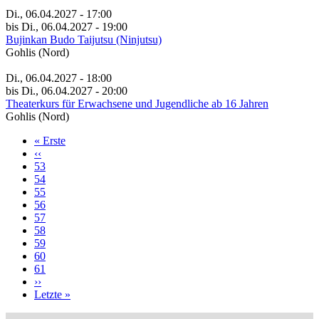
Di., 06.04.2027 - 17:00
bis Di., 06.04.2027 - 19:00
Bujinkan Budo Taijutsu (Ninjutsu)
Gohlis (Nord)
Di., 06.04.2027 - 18:00
bis Di., 06.04.2027 - 20:00
Theaterkurs für Erwachsene und Jugendliche ab 16 Jahren
Gohlis (Nord)
Erste
« Erste
Seite
Vorherige
‹‹
Seitennummerierung
Seite
Page
53
Page
54
Page
55
Page
56
Aktuelle
57
Seite
Page
58
Page
59
Page
60
Page
61
Nächste
››
Seite
Letzte
Letzte »
Seite