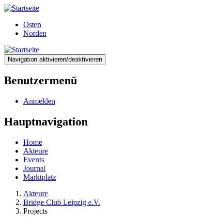
Direkt
zum
Osten
Inhalt
Norden
Navigation aktivieren/deaktivieren
Benutzermenü
Anmelden
Hauptnavigation
Home
Akteure
Events
Journal
Marktplatz
Akteure
Bridge Club Leipzig e.V.
Projects