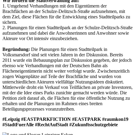
Wir fordern die Stadtverwaltung auf:
1. Umgehend Verhandlungen mit den Eigentümern der
Brachflächen an der Schulze-Delitzsch-Straße aufzunehmen, mit
dem Ziel, diese Flächen für die Entwicklung eines Stadtteilparks zu
sichern.
2. Planungen für einen Stadtteilpark an der Schulze-Delitzsch-Straße
aufzunehmen und dabei die Anwohnerinnen und Anwohner sowie
Akteure vor Ort intensiv einzubeziehen.
Begründung:
Die Planungen für einen Stadtteilpark in
Volksmarsdorf sind seit vielen Jahren in der Diskussion. Bereits
2011 wurde ein Bebauungsplan zur Diskussion gegeben, der jedoch
ebenso wie Verhandlungen mit der Deutschen Bahn als
Flächeneigentümerin nicht weiter verfolgt wurde. Zwischenzeitlich
zogen Wagenplätze auf Teile der Brachfläche und wurden von
unterschiedlichen Akteuren vielfältige Nutzungsideen diskutiert.
Mittlerweile droht ein Verkauf von Teilflächen an private Investoren,
mit der die Idee eines Parks zunichte gemacht werden würde. Die
Petition zielt darauf ab, die Flächen für eine öffentliche Nutzung zu
erhalten und die Planungen im Rahmen eines breiten
Beteiligungsprozesses voranzutreiben.
#Leipzig #EASTPARKFICTION #EASTPARK #raumkon19
#StadtFuerAlle #RechtAufStadt #Zukunftsschutzgebiete