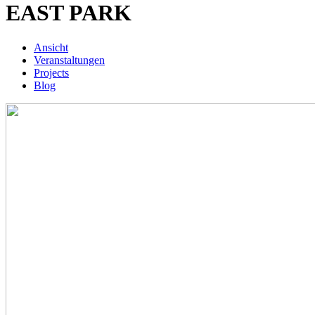
EAST PARK
Ansicht
(aktiver
Veranstaltungen
Reiter)
Primäre
Projects
Reiter
Blog