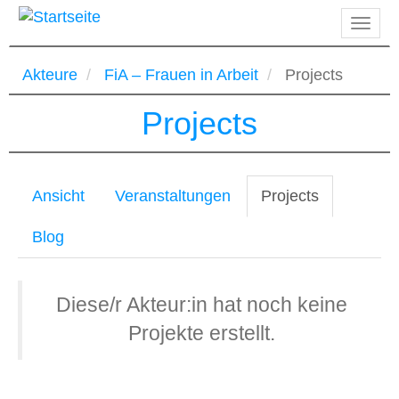
Direkt
Navig
zum
aktiv
Inhalt
Akteure
FiA – Frau­en in Ar­beit
Projects
Projects
Primäre
Ansicht
Veranstaltungen
Projects
(aktiver
Reiter
Reiter)
Blog
Diese/r Akteur:in hat noch keine
Projekte erstellt.