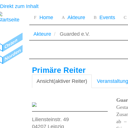
Direkt zum Inhalt
Benutzermenü
Hauptnavigation
Home
Akteure
Events
Akteure
Guarded e.V.
Osten
Norden
Primäre Reiter
Ansicht
(aktiver Reiter)
Veranstaltun
Guar
Gesta
Zusam
Liliensteinstr. 49
ab –
04207
Leipzig