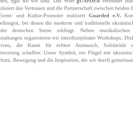
men, egal wo wir sind. Das Wort
gUArDEd
verbindet zu
lisiert das Vertrauen und die Partnerschaft zwischen beiden 
Event- und Kultur-Promoter realisiert
Guarded e.V.
Konz
ellungen, bei denen die moderne und traditionelle ukraini
der deutschen Szene erklingt. Neben musikalischen 
staltungen organisieren wir interdisziplinäre Workshops, Dis
iativen, die Raum für echten Austausch, Solidarität un
twortung schaffen. Unser Symbol, ein Flügel mit ukrainis
chutz, Bewegung und die Inspiration, die wir durch gemeinsam