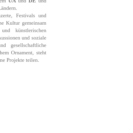
dem
UA
und
DE
und
Ländern.
erte, Festivals und
sche Kultur gemeinsam
und künstlerischen
kussionen und soziale
d gesellschaftliche
chem Ornament, steht
e Projekte teilen.