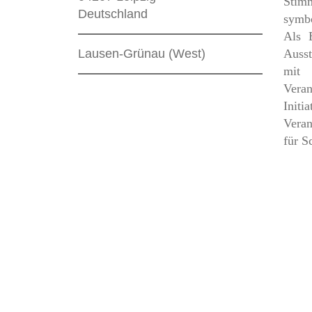
Stim
Deutschland
symbo
Als 
Lausen-Grünau (West)
Ausst
mit 
Veran
Init
Veran
für S