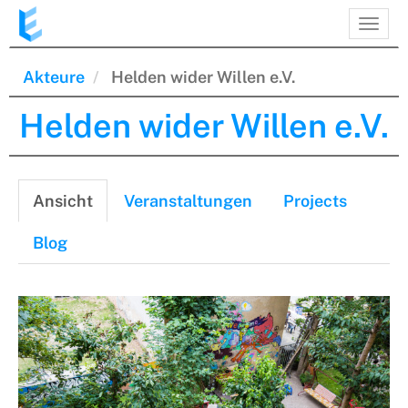
Direkt
Navi
zum
aktiv
Inhalt
Akteure
Helden wider Willen e.V.
Helden wider Willen e.V.
Primäre
Ansicht
(aktiver
Veranstaltungen
Projects
Reiter
Reiter)
Blog