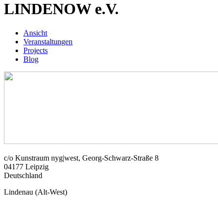
LINDENOW e.V.
Ansicht
(aktiver
Veranstaltungen
Reiter)
Primäre
Projects
Reiter
Blog
c/o Kunstraum nyg|west, Georg-Schwarz-Straße 8
04177
Leipzig
Deutschland
Lindenau (Alt-West)