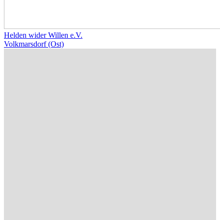
Helden wider Willen e.V.
Volkmarsdorf (Ost)