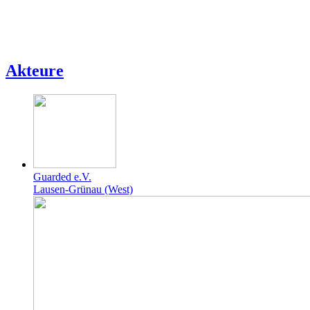
Akteure
Guarded e.V.
Lausen-Grünau (West)